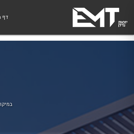
דף ה
במיקום